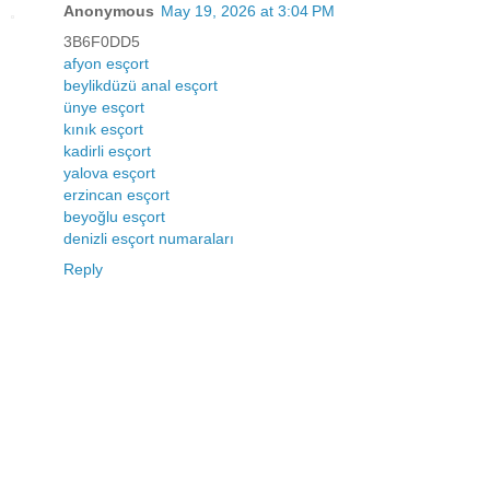
Anonymous
May 19, 2026 at 3:04 PM
3B6F0DD5
afyon esçort
beylikdüzü anal esçort
ünye esçort
kınık esçort
kadirli esçort
yalova esçort
erzincan esçort
beyoğlu esçort
denizli esçort numaraları
Reply