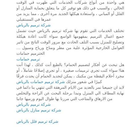
هي واحدة من أنواع شركات الخدمات التي ظهرت في الوقت
الحالي ، والسبب في ذلك هو توفير كل ما يتعلق بحماية المنازل أو
الفلل أو المباني ، واستعادة هيكلها الجديد مرة أخرى ، مما يزيد من
عمرها في المستقبلي
شركة ترميم بالرياض
تختلف الخدمات التي تقوم بها شركة ترميم بالرياض حيث تشمل
جميع اعمال الترميم بمفهومها الواسع سواء كانت اعادة هيكلة
وتصليح للمنزل بسبب التلف الحادث مع مرور الوقت الناتج من تاثير
العوامل الخارجية المؤثرة علية من مطر ومناخ ورياح وسيول …
الخترميم حمامات
ترميم حمامات
هل تبحث عن أفكار لتصميم الحمام؟ بالطبع أنت كذلك ، لهذا أنت
هنا! سواء كنت تجري ترميمات صغيرة ، أو تجري إصلاحًا شاملاً ، أو
مجرد أحلام اليقظة من مكتبك ، يمكن لتجديد الحمام أن يحدث فرقًا
كبيرًا في شعور منزلك
شركة ترميم حمامات بالرياض
لابد ان جميعنا نمر بالعديد من الايام المرهقة التي تنتهي بنا دائما في
نهاية المطاف الي المنزل ونبدا برحلة البحث عن الراحة والتخلص
من الارهاق والمتاعب التي مررنا بها طوال اليوم ورميها جانبا
شركة ترميم بالرياض
شركة ترميم منازل بالرياض
شركة ترميم فلل بالرياض