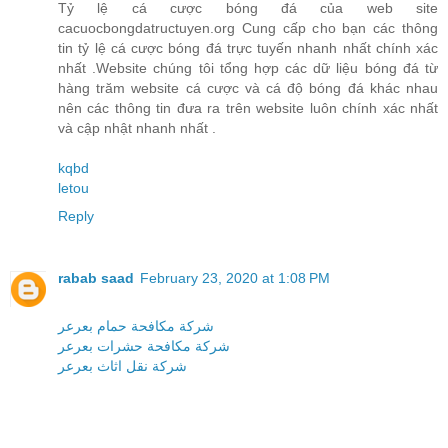
Tỷ lệ cá cược bóng đá của web site
cacuocbongdatructuyen.org Cung cấp cho bạn các thông
tin tỷ lệ cá cược bóng đá trực tuyến nhanh nhất chính xác
nhất .Website chúng tôi tổng hợp các dữ liệu bóng đá từ
hàng trăm website cá cược và cá độ bóng đá khác nhau
nên các thông tin đưa ra trên website luôn chính xác nhất
và cập nhật nhanh nhất .
kqbd
letou
Reply
rabab saad
February 23, 2020 at 1:08 PM
شركة مكافحة حمام بعرعر
شركة مكافحة حشرات بعرعر
شركة نقل اثاث بعرعر