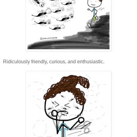
Ridiculously friendly, curious, and enthusiastic.