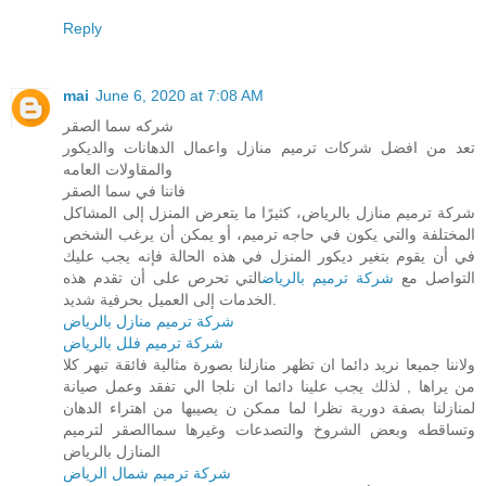
Reply
mai
June 6, 2020 at 7:08 AM
شركه سما الصقر
تعد من افضل شركات ترميم منازل واعمال الدهانات والديكور
والمقاولات العامه
فاننا في سما الصقر
شركة ترميم منازل بالرياض، كثيرًا ما يتعرض المنزل إلى المشاكل
المختلفة والتي يكون في حاجه ترميم، أو يمكن أن يرغب الشخص
في أن يقوم بتغير ديكور المنزل في هذه الحالة فإنه يجب عليك
التواصل مع
شركة ترميم بالرياض
التي تحرص على أن تقدم هذه
الخدمات إلى العميل بحرفية شديد.
شركة ترميم منازل بالرياض
شركة ترميم فلل بالرياض
ولاننا جميعا نريد دائما ان تظهر منازلنا بصورة مثالية فائقة تبهر كلا
من يراها , لذلك يجب علينا دائما ان نلجا الي تفقد وعمل صيانة
لمنازلنا بصفة دورية نظرا لما ممكن ن يصيبها من اهتراء الدهان
وتساقطه وبعض الشروخ والتصدعات وغيرها سماالصقر لترميم
المنازل بالرياض
شركة ترميم شمال الرياض