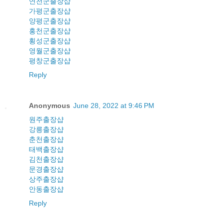
연천군출장샵
가평군출장샵
양평군출장샵
홍천군출장샵
횡성군출장샵
영월군출장샵
평창군출장샵
Reply
Anonymous
June 28, 2022 at 9:46 PM
원주출장샵
강릉출장샵
춘천출장샵
태백출장샵
김천출장샵
문경출장샵
상주출장샵
안동출장샵
Reply